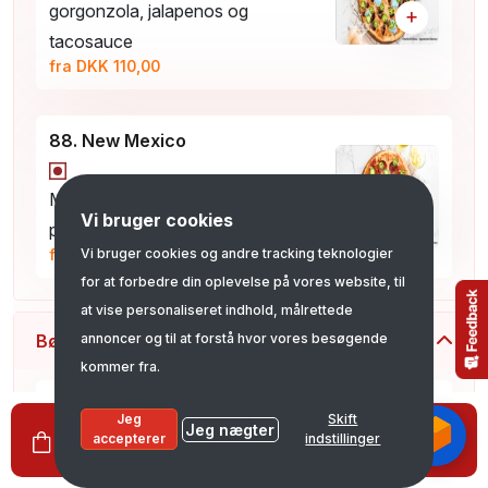
gorgonzola, jalapenos og
+
tacosauce
fra DKK 110,00
88. New Mexico
Med tomat, ost, kødsauce,
+
Vi bruger cookies
pepperoni, jalapenos og tacosauce
fra DKK 110,00
Vi bruger cookies og andre tracking teknologier
for at forbedre din oplevelse på vores website, til
at vise personaliseret indhold, målrettede
Børne Pizzaer
annoncer og til at forstå hvor vores besøgende
kommer fra.
90.DILARA
Jeg
Skift
Jeg nægter
0
Se kurv
DKK 0,00
accepterer
indstillinger
med tomat, ost og skinke
+
DKK 75,00