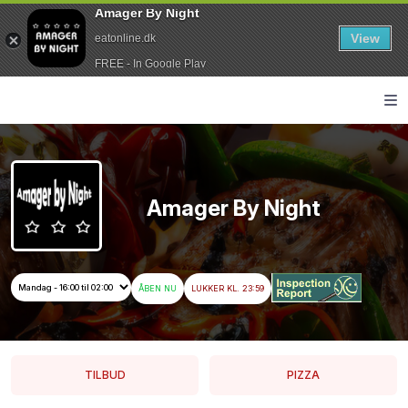
Amager By Night
View
eatonline.dk
FREE - In Google Play
Amager By Night
ÅBEN NU
LUKKER KL. 23:59
TILBUD
PIZZA